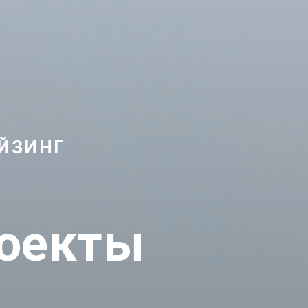
АЙЗИНГ
роекты