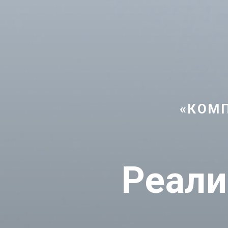
«КОМП
Реали