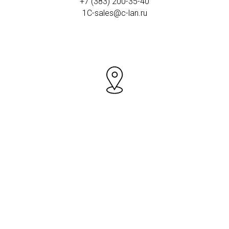
+7 (383) 200-35-40
1C-sales@c-lan.ru
г. Якутск
пр. Ленина, 1,
офис 716
(«ИТ Парк Якутск»)
+7 (4112) 391-148
1C-sales@c-lan.ru