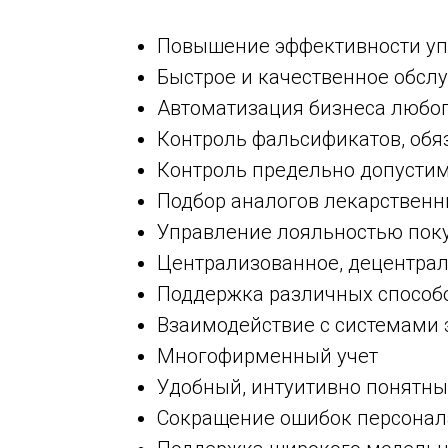
й и
Повышение эффективности уп
ги
Быстрое и качественное обсл
Автоматизация бизнеса любо
Контроль фальсификатов, обяз
ент,
Контроль предельно допусти
Подбор аналогов лекарственн
Управление лояльностью поку
Централизованное, децентра
Поддержка различных способ
Взаимодействие с системами 
Многофирменный учет
Удобный, интуитивно понятны
Сокращение ошибок персонал