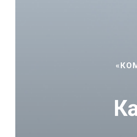
«КО
Ка