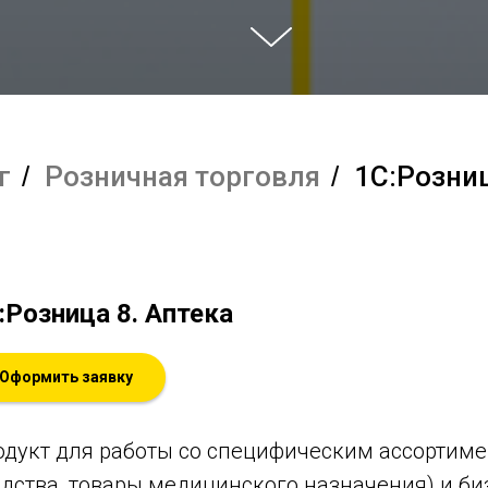
г
/
Розничная торговля
/
1С:Розниц
:Розница 8. Аптека
Оформить заявку
одукт для работы со специфическим ассортим
едства, товары медицинского назначения) и б