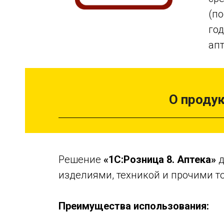
(п
год
апт
ый
СФО
О проду
ое
знес
Решение
«1С:Розница 8. Аптека»
д
изделиями, техникой и прочими т
Преимущества использования:
я