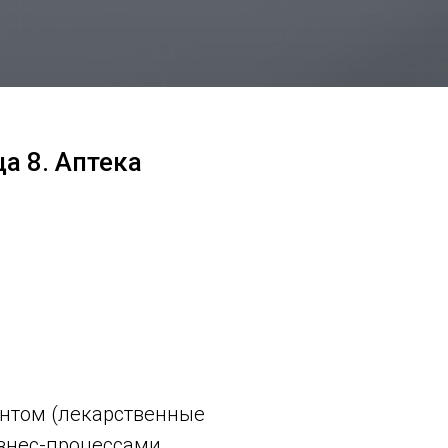
а 8. Аптека
ентом (лекарственные
изнес-процессами