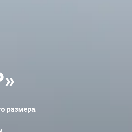
P»
о размера.
м.