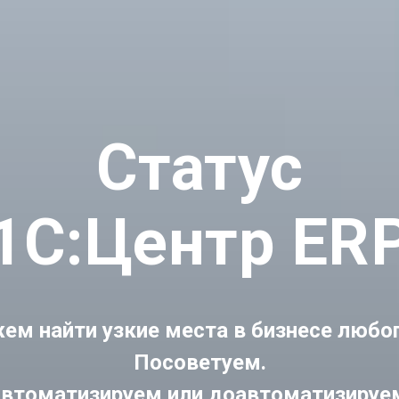
Статус
1С:Центр ER
м найти узкие места в бизнесе любог
Посоветуем.
втоматизируем или доавтоматизируе