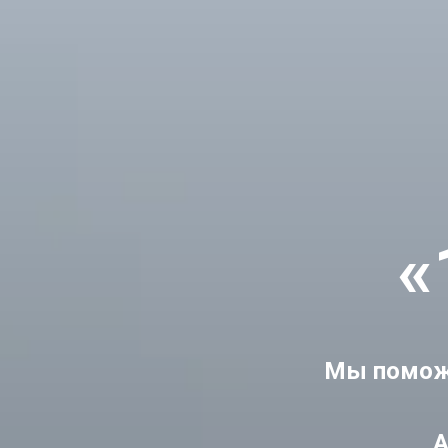
«
Мы поможе
А